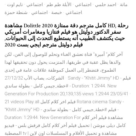
ماتة · احمد حلمي · اجتماعي · الأبلة طم طم · اجتماعي · تايم اوت ·
اجتماعي · خبصة · اجتماعي · شنطة حمزة.
مشاهدة Dolittle 2020 كامل مترجم دقة ممتازة HD, رحلة
سفر الدكتور دوليتل هو فيلم فنتازيا ومغامرات أمريكي
حيث يكتشف الطبيب أنه يستطيع التحدث إلى الحيوانات,
فيلم دوليتل مترجم ايجي بست 2020
آخر كلام" أميرة" فتاة تعشق الغناء وتحلم للوصول إلى الفن، لكن
والدها يظل عقبة في طريقها، المتزمت يحول دون تحقيقها لهذا
الطموح، فتضطر إلى العمل كموظفة علاقات عامة في إحدى
الشركات، يصاب الأب 27/12/32 · Sandy - "Khitit Jimmy" HD - فيلم
#خطة_جيمي كامل - بطولة ساندي - Duration: 1:29:44. New
Generation For Production 20,139,135 views 1:29:44 23/05/41 ·
21 videos Play all فيلم اخر كلام كامل Rotana cinema Sandy -
"Khitit Jimmy" HD - فيلم #خطة_جيمي كامل - بطولة ساندي -
Duration: 1:29:44. New Generation For مشاهدة فيلم أخر كلام
كامل ديلى موشن | تحميل فيلم أخر كلام كامل فرفش بلس - فيديو
المصطبة tv | مشاهدة و تحميل الأفلام و المسلسلات اون لاين