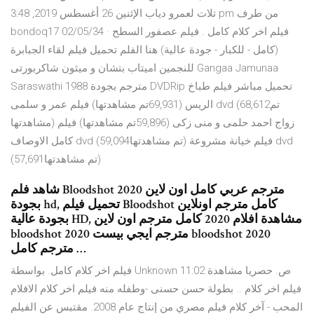
تلات لعمرو دياب الإثنين 26 أغسطس 2019, 3:48 pm من طرف
bondoq17 02/05/34 · فيلم اخر كلام كامل . فيلم عصفور السطح
(كامل - للكبار - جودة عالية) هنا الفلم تحميل فيلم لقاء الجبابرة
للنجمين اميتاب بتشان و ميثون شاكربورتى Gangaa Jamunaa
Saraswathi 1988 مترجم بجودة DVDRip تحميل مباشر فيلم طباخ
الريس (69,931تم مشاهدتها) فيلم عمر و سلمى dvd (68,612تم
مشاهدتها) زواج احمد حلمى و منى زكى (59,896تم مشاهدتها) فيلم
كامل الاوصاف dvd (59,094تم مشاهدتها) فيلم خيانة مشروعة dvd
(57,691تم مشاهدتها)
شاهد فلم Bloodshot 2020 مترجم عربي كامل اون لاين
بجودة hd, تحميل فيلم Bloodshot كامل مترجم اونلاين
بجودة عالية HD, مشاهدة افلام 2020 كامل مترجم اون لاين
bloodshot 2020 مترجم ايجي بيست bloodshot 2020
مترجم كامل …
فيلم اخر كلام كامل. بواسطة Unknown 11:02 ص. حصريا مشاهدة
فيلم اخر كلام .. بطولة حسن حسنى -وطفله منه فيلم اخر كلام الافلام
المحب - آخر كلام فيلم مصري من إنتاج عام 2008. مقتبس عن الفيلم