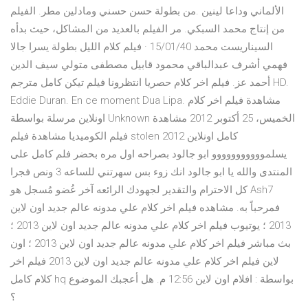
الألماني وداعا لينين .من بطولة حسن حسني ومادلين مطر. الفيلم
من إنتاج محمد السبكي. مر الفيلم بالعديد من المشاكل، حيث بدأه
السيناريست محمد 15/01/40 · فيلم كلام الليل بطولة يسرا جالا
فهمي أشرف عبدالباقي محمود قابيل مصطفى متولي سيف الدين
أحمد عز. فيلم اخر كلام حصريا انتظرونا فيلم تيكن كامل مترجم HD.
Eddie Duran. En ce moment Dua Lipa. مشاهدة فيلم اخر كلام
اونلاين مرسلة بواسطة Unknown الخميس، 25 أكتوبر 2012 مشاهدة
فيلم الكوميديا مشاهدة فيلم stolen 2012 كامل اونلاين
يسلمووووووووووو ابو جالود بصراحه اول مره بحضر فلم كامل على
المنتدى والله يا ابو جالود انك زوء بس سهرتني للساعه 3 ونص فجرا
كل الاحترام والتقدير لجهودك الرائعه آخر عُضو مُسجل هو Ash7
فمرحباً به. مشاهده فيلم اخر كلام علي مدونه عالم جديد اون لاين
2013 ؛ يوتيوب فيلم اخر كلام علي مدونه عالم جديد اون لاين 2013 ؛
بث مباشر فيلم اخر كلام علي مدونه عالم جديد اون لاين 2013 ؛ اون
لاين فيلم اخر كلام علي مدونه عالم جديد اون لاين 2013 فيلم اخر
كلام كامل hq بواسطة : افلام اون لاين 12:56 م. هل أعجبك الموضوع
؟