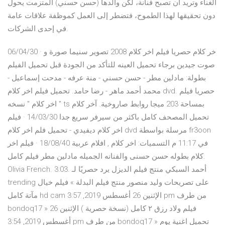
الغناء وتريد أن تصبح فنانة، لكن والدها (حسن حسني) المتزمت يحول
دون تحقيقها لهذا الطموح، فتضطر إلى العمل كموظفة علاقات عامة
في إحدى الشركات.
06/04/30 · خر كلام حصريا فيلم اخر كلام 2008 تصوير سنيما صورة و
صوت جيدين برجاء تحميل العينه للتأكد من الجودة قبل تحميل الفيلم
بطولة: مادلين مطر - حسن حسني - منة عرفه - مدحت إسماعيل -
محمد أحمد ماهر - رضا حامد. تحميل فيلم اخر كلام dvd. حصريا فيلم
" اخر كلام " نسخه ts بمساحة 203 ميجا روابط صاروخية. آخر كلام
تحميل المصحف كامل باكثر من سيرفر سريع جدا 14/03/30 · فيلم
اخر كلام ديفيدي - تحميل فلم اخر كلام dvd مرسلة بواسطة fr3oon
في 11:17 م التسميات: اخر كلام , افلام عربية 18/08/40 · فيلم اخر
كلام بطوله حسن حسنى والفنانه الجميله مادلين مطر فيلم كامل.
Olivia French. 3:03. أحمد السبكي منتج فيلم الديزل يرد حصريًا لـ
trending على تصريحات وليد منصور منتج فيلم البدلة » فيلم خيال
مآتة كامل hd cam الإثنين 26 أغسطس 2019, 3:57 pm من طرف
bondoq17 » فيلم ولاد رزق ٢ كامل (نسخة حصرية ) الإثنين 26
أغسطس 2019, 3:54 pm من طرف bondoq17 » تحميل اغنية يوم